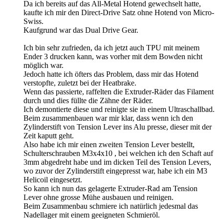
Da ich bereits auf das All-Metal Hotend gewechselt hatte,
kaufte ich mir den Direct-Drive Satz ohne Hotend von Micro-
Swiss.
Kaufgrund war das Dual Drive Gear.
Ich bin sehr zufrieden, da ich jetzt auch TPU mit meinem
Ender 3 drucken kann, was vorher mit dem Bowden nicht
möglich war.
Jedoch hatte ich öfters das Problem, dass mir das Hotend
verstopfte, zuletzt bei der Heatbrake.
Wenn das passierte, raffelten die Extruder-Räder das Filament
durch und dies füllte die Zähne der Räder.
Ich demontierte diese und reinigte sie in einem Ultraschallbad.
Beim zusammenbauen war mir klar, dass wenn ich den
Zylinderstift von Tension Lever ins Alu presse, dieser mit der
Zeit kaputt geht.
Also habe ich mir einen zweiten Tension Lever bestellt,
Schulterschrauben M3x4x10 , bei welchen ich den Schaft auf
3mm abgedreht habe und im dicken Teil des Tension Levers,
wo zuvor der Zylinderstift eingepresst war, habe ich ein M3
Helicoil eingesetzt.
So kann ich nun das gelagerte Extruder-Rad am Tension
Lever ohne grosse Mühe ausbauen und reinigen.
Beim Zusammenbau schmiere ich natürlich jedesmal das
Nadellager mit einem geeigneten Schmieröl.