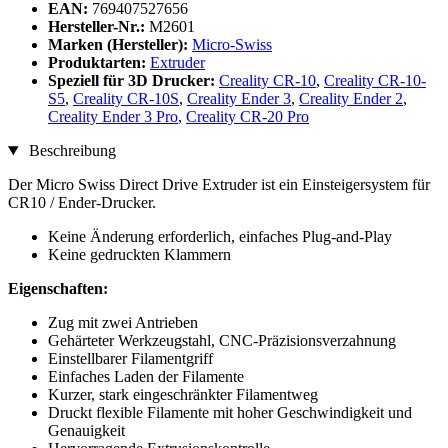
EAN:
769407527656
Hersteller-Nr.:
M2601
Marken (Hersteller):
Micro-Swiss
Produktarten:
Extruder
Speziell für 3D Drucker:
Creality CR-10
,
Creality CR-10-
S5
,
Creality CR-10S
,
Creality Ender 3
,
Creality Ender 2
,
Creality Ender 3 Pro
,
Creality CR-20 Pro
Beschreibung
Der Micro Swiss Direct Drive Extruder ist ein Einsteigersystem für
CR10 / Ender-Drucker.
Keine Änderung erforderlich, einfaches Plug-and-Play
Keine gedruckten Klammern
Eigenschaften:
Zug mit zwei Antrieben
Gehärteter Werkzeugstahl, CNC-Präzisionsverzahnung
Einstellbarer Filamentgriff
Einfaches Laden der Filamente
Kurzer, stark eingeschränkter Filamentweg
Druckt flexible Filamente mit hoher Geschwindigkeit und
Genauigkeit