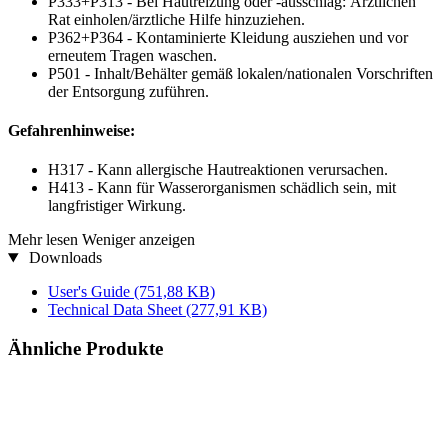
P333+P313 - Bei Hautreizung oder -ausschlag: Ärztlichen
Rat einholen/ärztliche Hilfe hinzuziehen.
P362+P364 - Kontaminierte Kleidung ausziehen und vor
erneutem Tragen waschen.
P501 - Inhalt/Behälter gemäß lokalen/nationalen Vorschriften
der Entsorgung zuführen.
Gefahrenhinweise:
H317 - Kann allergische Hautreaktionen verursachen.
H413 - Kann für Wasserorganismen schädlich sein, mit
langfristiger Wirkung.
Mehr lesen
Weniger anzeigen
Downloads
User's Guide
(751,88 KB)
Technical Data Sheet
(277,91 KB)
Ähnliche Produkte