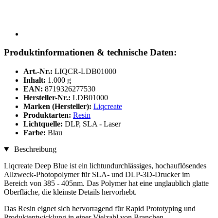
Produktinformationen & technische Daten:
Art.-Nr.:
LIQCR-LDB01000
Inhalt:
1.000 g
EAN:
8719326277530
Hersteller-Nr.:
LDB01000
Marken (Hersteller):
Liqcreate
Produktarten:
Resin
Lichtquelle:
DLP, SLA - Laser
Farbe:
Blau
Beschreibung
Liqcreate Deep Blue ist ein lichtundurchlässiges, hochauflösendes
Allzweck-Photopolymer für SLA- und DLP-3D-Drucker im
Bereich von 385 - 405nm. Das Polymer hat eine unglaublich glatte
Oberfläche, die kleinste Details hervorhebt.
Das Resin eignet sich hervorragend für Rapid Prototyping und
Produktentwicklung in einer Vielzahl von Branchen.