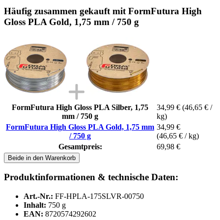
Häufig zusammen gekauft mit FormFutura High
Gloss PLA Gold, 1,75 mm / 750 g
FormFutura High Gloss PLA Silber, 1,75
34,99 €
(46,65 € /
mm / 750 g
kg)
FormFutura High Gloss PLA Gold, 1,75 mm
34,99 €
/ 750 g
(46,65 € / kg)
Gesamtpreis:
69,98 €
Beide in den Warenkorb
Produktinformationen & technische Daten:
Art.-Nr.:
FF-HPLA-175SLVR-00750
Inhalt:
750 g
EAN:
8720574292602