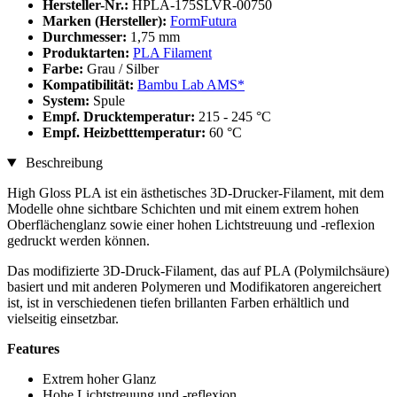
Hersteller-Nr.:
HPLA-175SLVR-00750
Marken (Hersteller):
FormFutura
Durchmesser:
1,75 mm
Produktarten:
PLA Filament
Farbe:
Grau / Silber
Kompatibilität:
Bambu Lab AMS*
System:
Spule
Empf. Drucktemperatur:
215 - 245 °C
Empf. Heizbetttemperatur:
60 °C
Beschreibung
High Gloss PLA ist ein ästhetisches 3D-Drucker-Filament, mit dem
Modelle ohne sichtbare Schichten und mit einem extrem hohen
Oberflächenglanz sowie einer hohen Lichtstreuung und -reflexion
gedruckt werden können.
Das modifizierte 3D-Druck-Filament, das auf PLA (Polymilchsäure)
basiert und mit anderen Polymeren und Modifikatoren angereichert
ist, ist in verschiedenen tiefen brillanten Farben erhältlich und
vielseitig einsetzbar.
Features
Extrem hoher Glanz
Hohe Lichtstreuung und -reflexion