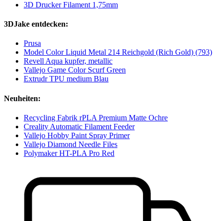
3D Drucker Filament 1,75mm
3DJake entdecken:
Prusa
Model Color Liquid Metal 214 Reichgold (Rich Gold) (793)
Revell Aqua kupfer, metallic
Vallejo Game Color Scurf Green
Extrudr TPU medium Blau
Neuheiten:
Recycling Fabrik rPLA Premium Matte Ochre
Creality Automatic Filament Feeder
Vallejo Hobby Paint Spray Primer
Vallejo Diamond Needle Files
Polymaker HT-PLA Pro Red