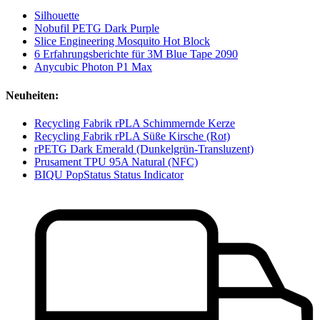
Silhouette
Nobufil PETG Dark Purple
Slice Engineering Mosquito Hot Block
6 Erfahrungsberichte für 3M Blue Tape 2090
Anycubic Photon P1 Max
Neuheiten:
Recycling Fabrik rPLA Schimmernde Kerze
Recycling Fabrik rPLA Süße Kirsche (Rot)
rPETG Dark Emerald (Dunkelgrün-Transluzent)
Prusament TPU 95A Natural (NFC)
BIQU PopStatus Status Indicator