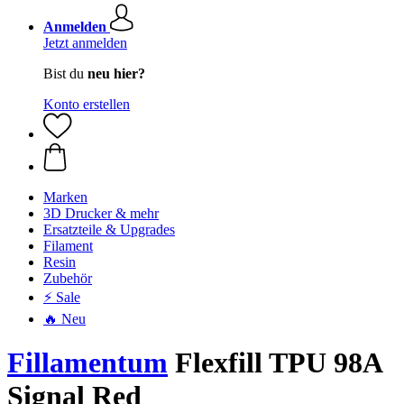
Anmelden
Jetzt anmelden
Bist du
neu hier?
Konto erstellen
Marken
3D Drucker & mehr
Ersatzteile & Upgrades
Filament
Resin
Zubehör
⚡ Sale
🔥 Neu
Fillamentum
Flexfill TPU 98A
Signal Red