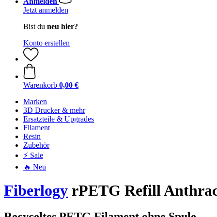
Anmelden
Jetzt anmelden
Bist du
neu hier?
Konto erstellen
Warenkorb
0,00 €
Marken
3D Drucker & mehr
Ersatzteile & Upgrades
Filament
Resin
Zubehör
⚡ Sale
🔥 Neu
Fiberlogy
rPETG Refill Anthraci
Recyceltes PETG Filament ohne Spule