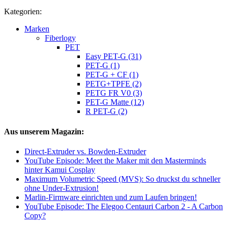
Kategorien:
Marken
Fiberlogy
PET
Easy PET-G (31)
PET-G (1)
PET-G + CF (1)
PETG+TPFE (2)
PETG FR V0 (3)
PET-G Matte (12)
R PET-G (2)
Aus unserem Magazin:
Direct-Extruder vs. Bowden-Extruder
YouTube Episode: Meet the Maker mit den Masterminds
hinter Kamui Cosplay
Maximum Volumetric Speed (MVS): So druckst du schneller
ohne Under-Extrusion!
Marlin-Firmware einrichten und zum Laufen bringen!
YouTube Episode: The Elegoo Centauri Carbon 2 - A Carbon
Copy?