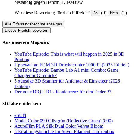
beständig gegen Benzin, Diesel usw.
War diese Bewertung für dich hilfreich?
(9)
(1)
Ja
Nein
Alle Erfahrungsberichte anzeigen
Dieses Produkt bewerten
Aus unserem Magazin:
YouTube Episode: This is what will happen in 2025 in 3D
Printing
Upper-range FDM 3D Drucker unter 1000 €! (2025 Edition)
YouTube Episode: Bambu Lab A1 mini Combo: Game
Changer or Gimmick?
5 günstige 3D Scanner für Anfänger & Einsteiger (2026
Edition)
Der neue BIQU B1 - Konkurrenz für den Ender 3?
3DJake entdecken:
eSUN
Model Color 090 Olivgrün (Reflective Green) (890)
AzureFilm PLA Silk Dual Color Velvet Bloom
5 Erfahrungsberichte für Sovol Filament Trockenbox