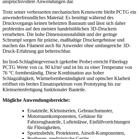
anspruchsvollere Anwendungen dar.
Trotz seiner verbesserten mechanischen Kennwerte bleibt PCTG ein
anwenderfreundliches Material: Es benötigt während des
Druckvorgangs keinen beheizten Bauraum und lässt sich daher
problemlos auf den meisten handelsüblichen 3D-Druckern
verarbeiten. Die hohe Dimensionsstabilität und der geringe
Schrumpf sorgen für präzise, maßhaltige Druckergebnisse und
machen das Filament auch für Anwender ohne umfangreiche 3D-
Druck-Erfahrung gut beherrschbar.
Im Izod-Schlagbiegeversuch (gekerbte Probe) erreicht Fiberlogy
PCTG Werte von ca. 90 kJ/m² und ist bis zu einer Temperatur von
76 °C formbeständig. Diese Kombination aus hoher
Schlagzähigkeit, Wärmeformbeständigkeit und optischer Klarheit
eröffnet ein breites Einsatzspektrum vom Prototyping bis zur
Kleinserienfertigung funktionaler Bauteile.
Mögliche Anwendungsbereiche:
Ersatzteile, Kleinstserien, Gebrauchsmuster,
Motorraumkomponenten, Gehäuse für
Fahrzeugbauteile, Lufteinlässe, Einfüllvorrichtungen
für Flüssigkeiten,
Sportzubehör, Protektoren, Airsoft-Komponenten,
Prothesen, medizinische Geräte.