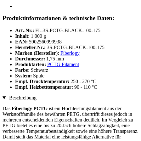
Produktinformationen & technische Daten:
Art.-Nr.:
FL-3S-PCTG-BLACK-100-175
Inhalt:
1.000 g
EAN:
5902560999938
Hersteller-Nr.:
3S-PCTG-BLACK-100-175
Marken (Hersteller):
Fiberlogy
Durchmesser:
1,75 mm
Produktarten:
PCTG Filament
Farbe:
Schwarz
System:
Spule
Empf. Drucktemperatur:
250 - 270 °C
Empf. Heizbetttemperatur:
90 - 110 °C
Beschreibung
Das
Fiberlogy PCTG
ist ein Hochleistungsfilament aus der
Werkstofffamilie des bewährten PETG, übertrifft dieses jedoch in
mehreren entscheidenden Eigenschaften deutlich. Im Vergleich zu
PETG bietet es eine bis zu 20-fach höhere Schlagzähigkeit, eine
verbesserte Temperaturbeständigkeit sowie eine höhere Transparenz.
Damit stellt das Material eine leistungsfähige Alternative für