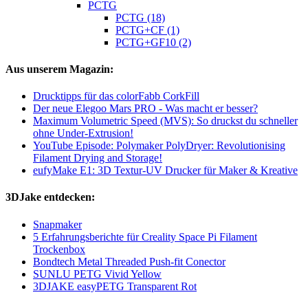
PCTG
PCTG (18)
PCTG+CF (1)
PCTG+GF10 (2)
Aus unserem Magazin:
Drucktipps für das colorFabb CorkFill
Der neue Elegoo Mars PRO - Was macht er besser?
Maximum Volumetric Speed (MVS): So druckst du schneller
ohne Under-Extrusion!
YouTube Episode: Polymaker PolyDryer: Revolutionising
Filament Drying and Storage!
eufyMake E1: 3D Textur-UV Drucker für Maker & Kreative
3DJake entdecken:
Snapmaker
5 Erfahrungsberichte für Creality Space Pi Filament
Trockenbox
Bondtech Metal Threaded Push-fit Conector
SUNLU PETG Vivid Yellow
3DJAKE easyPETG Transparent Rot