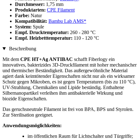
Durchmesser:
1,75 mm
Produktarten:
CPE Filament
Farbe:
Natur
Kompatibilität:
Bambu Lab AMS*
System:
Spule
Empf. Drucktemperatur:
260 - 280 °C
Empf. Heizbetttemperatur:
110 - 120 °C
Beschreibung
Mit dem
CPE HT+Ag ANTIBAC
schafft Fiberlogy ein
innovatives, bakterizides 3D-Druckfilament mit hoher mechanischer
und thermischer Beständigkeit. Das außergewöhnliche Material
agiert dank keimtötender Eigenschaften nicht nur als ein wirksamer
Schutz gegen Mikroben, es ist gegen Temperaturen (bis zu 110 °C),
UV-Strahlung, Chemikalien und Lipide beständig. Enthaltene
Silbernanopartikel verleihen ihm antibakterielle Wirkung und
biozide Eigenschaften.
Das geruchsneutrale Filament ist frei von BPA, BPS und Styrolen.
Zur Sterilisation geeignet.
Anwendungsmöglichkeiten:
im öffentlichen Raum für Lichtschalter und Türgriffe;