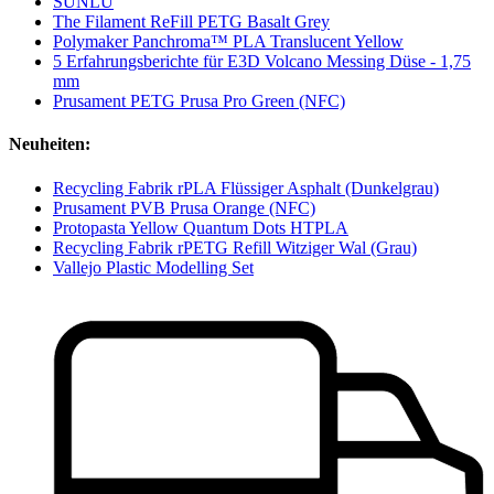
SUNLU
The Filament ReFill PETG Basalt Grey
Polymaker Panchroma™ PLA Translucent Yellow
5 Erfahrungsberichte für E3D Volcano Messing Düse - 1,75
mm
Prusament PETG Prusa Pro Green (NFC)
Neuheiten:
Recycling Fabrik rPLA Flüssiger Asphalt (Dunkelgrau)
Prusament PVB Prusa Orange (NFC)
Protopasta Yellow Quantum Dots HTPLA
Recycling Fabrik rPETG Refill Witziger Wal (Grau)
Vallejo Plastic Modelling Set