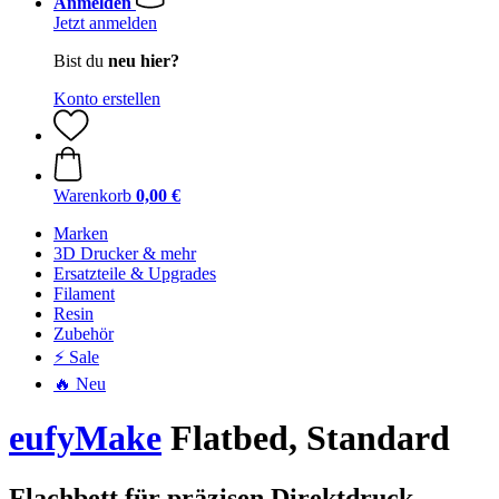
Anmelden
Jetzt anmelden
Bist du
neu hier?
Konto erstellen
Warenkorb
0,00 €
Marken
3D Drucker & mehr
Ersatzteile & Upgrades
Filament
Resin
Zubehör
⚡ Sale
🔥 Neu
eufyMake
Flatbed, Standard
Flachbett für präzisen Direktdruck