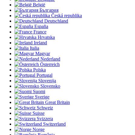
België
България
Česká republika
Deutschland
España
France
Hrvatska
Ireland
Italia
Magyar
Nederland
Österreich
Polska
Portugal
Slovenija
Slovensko
Suomi
Sverige
Great Britain
Schweiz
Suisse
Svizzera
Switzerland
Norge
România