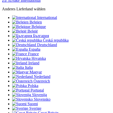
Zu 3DJake International
Anderes Lieferland wählen
International
Belgien
Belgique
België
България
Česká republika
Deutschland
España
France
Hrvatska
Ireland
Italia
Magyar
Nederland
Österreich
Polska
Portugal
Slovenija
Slovensko
Suomi
Sverige
Great Britain