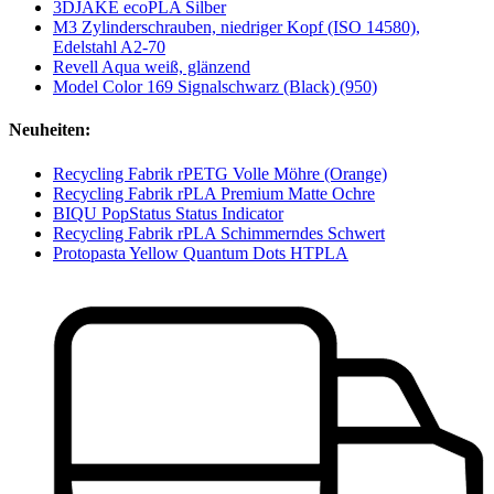
3DJAKE ecoPLA Silber
M3 Zylinderschrauben, niedriger Kopf (ISO 14580),
Edelstahl A2-70
Revell Aqua weiß, glänzend
Model Color 169 Signalschwarz (Black) (950)
Neuheiten:
Recycling Fabrik rPETG Volle Möhre (Orange)
Recycling Fabrik rPLA Premium Matte Ochre
BIQU PopStatus Status Indicator
Recycling Fabrik rPLA Schimmerndes Schwert
Protopasta Yellow Quantum Dots HTPLA