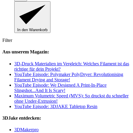
In den Warenkorb
Filter
Aus unserem Magazin:
3D-Druck Materialien im Vergleich: Welches Filament ist das
richtige für dein Projekt?
YouTube Episode: Polymaker PolyDryer: Revolutionising
Filament Drying and Storage!
YouTube Episode: We Designed A Print-In-Place
Slingshot...And It Is Scary!
Maximum Volumetric Speed (MVS): So druckst du schneller
ohne Under-Extrusion!
YouTube Episode: 3DJAKE Tabletop Resin
3DJake entdecken:
3DMakerpro