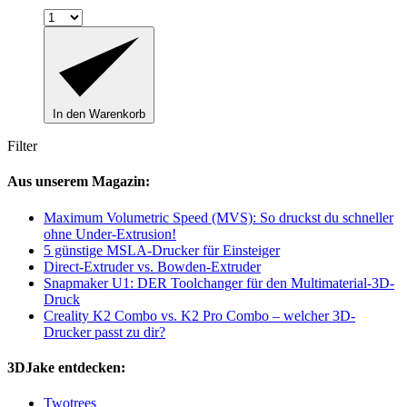
In den Warenkorb
Filter
Aus unserem Magazin:
Maximum Volumetric Speed (MVS): So druckst du schneller
ohne Under-Extrusion!
5 günstige MSLA-Drucker für Einsteiger
Direct-Extruder vs. Bowden-Extruder
Snapmaker U1: DER Toolchanger für den Multimaterial-3D-
Druck
Creality K2 Combo vs. K2 Pro Combo – welcher 3D-
Drucker passt zu dir?
3DJake entdecken:
Twotrees