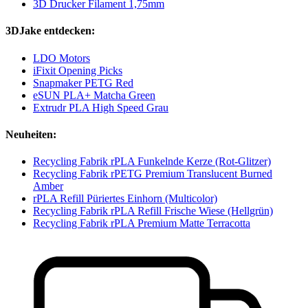
3D Drucker Filament 1,75mm
3DJake entdecken:
LDO Motors
iFixit Opening Picks
Snapmaker PETG Red
eSUN PLA+ Matcha Green
Extrudr PLA High Speed Grau
Neuheiten:
Recycling Fabrik rPLA Funkelnde Kerze (Rot-Glitzer)
Recycling Fabrik rPETG Premium Translucent Burned
Amber
rPLA Refill Püriertes Einhorn (Multicolor)
Recycling Fabrik rPLA Refill Frische Wiese (Hellgrün)
Recycling Fabrik rPLA Premium Matte Terracotta