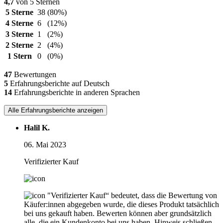
4,7
von 5 Sternen
5 Sterne
38
(80%)
4 Sterne
6
(12%)
3 Sterne
1
(2%)
2 Sterne
2
(4%)
1 Stern
0
(0%)
47
Bewertungen
5
Erfahrungsberichte auf Deutsch
14
Erfahrungsberichte in anderen Sprachen
Alle Erfahrungsberichte anzeigen
Halil K.
06. Mai 2023
Verifizierter Kauf
"Verifizierter Kauf“ bedeutet, dass die Bewertung von
Käufer:innen abgegeben wurde, die dieses Produkt tatsächlich
bei uns gekauft haben. Bewerten können aber grundsätzlich
alle, die ein Kundenkonto bei uns haben.
Hinweis schließen