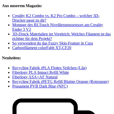
Aus unserem Magazin:
Creality K2 Combo vs. K2 Pro Combo – welcher 3D-
Drucker passt zu dir?
Montage des BLTouch Nivellierungssensors am Creality
Ender 3 V2
3D-Druck Materialien im Vergleich: Welches Filament ist das
richtige für dein Projekt?
So verwendest du das Fuzzy Skin-Feature in Cura
Carbonfilament colorFabb XT-CF20
Neuheiten:
Recycling Fabrik rPLA Flottes Veilchen (Lila)
Fiberlogy PLA Impact Refill White
Fiberlogy ASA+AF Natural
Recycling Fabrik rPETG Refill Blutige Orange (Rotorange)
Prusament PVB Dark Blue (NFC)