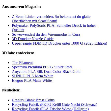
Aus unserem Magazin:
Z-Seam Linien vermeiden: So bekommst du glatte
Oberflächen mit Scarf Seam!
Polymaker PolySonic PLA: Schneller Druck in hoher
Qualität
So verwendest du den Vasenmodus in Cura
3D Drucker Nozzle Guide
Upper-range FDM 3D Drucker unter 1000 €! (2025 Edition)
3DJake entdecken:
The Filament
Spectrum Premium PCTG Silver Steel
Anycubic PLA Silk Dual Color Black Gold
SUNLU PLA Meta White
Elegoo PLA Matte White
Neuheiten:
Creality Blank Brass Coins
Recycling Fabrik rPETG Refill Gute Nacht (Schwarz)
Recycling Fabrik rPLA Frische Wiese (Hellgrün)