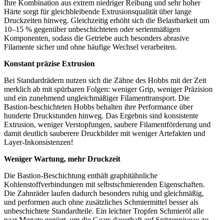
Ihre Kombination aus extrem niedriger Reibung und sehr hoher
Härte sorgt für gleichbleibende Extrusionsqualität über lange
Druckzeiten hinweg. Gleichzeitig erhöht sich die Belastbarkeit um
10–15 % gegenüber unbeschichteten oder serienmäßigen
Komponenten, sodass die Getriebe auch besonders abrasive
Filamente sicher und ohne häufige Wechsel verarbeiten.
Konstant präzise Extrusion
Bei Standardrädern nutzen sich die Zähne des Hobbs mit der Zeit
merklich ab mit spürbaren Folgen: weniger Grip, weniger Präzision
und ein zunehmend ungleichmäßiger Filamenttransport. Die
Bastion-beschichteten Hobbs behalten ihre Performance über
hunderte Druckstunden hinweg. Das Ergebnis sind konsistente
Extrusion, weniger Verstopfungen, saubere Filamentförderung und
damit deutlich sauberere Druckbilder mit weniger Artefakten und
Layer-Inkonsistenzen!
Weniger Wartung, mehr Druckzeit
Die Bastion-Beschichtung enthält graphitähnliche
Kohlenstoffverbindungen mit selbstschmierenden Eigenschaften.
Die Zahnräder laufen dadurch besonders ruhig und gleichmäßig,
und performen auch ohne zusätzliches Schmiermittel besser als
unbeschichtete Standardteile. Ein leichter Tropfen Schmieröl alle
paar Monate genügt, um die Gears dauerhaft auf Spitzenniveau zu