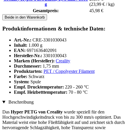
g
(23,99 € / kg)
Gesamtpreis:
45,98 €
Beide in den Warenkorb
Produktinformationen & technische Daten:
Art.-Nr.:
CRE-3301030043
Inhalt:
1.000 g
EAN:
6971636402091
Hersteller-Nr.:
3301030043
Marken (Hersteller):
Creality
Durchmesser:
1,75 mm
Produktarten:
PET / Copolyester Filament
Farbe:
Schwarz
System:
Spule
Empf. Drucktemperatur:
220 - 260 °C
Empf. Heizbetttemperatur:
70 - 80 °C
Beschreibung
Das
Hyper PETG von Creality
wurde speziell für den
Hochgeschwindigkeitsdruck von bis zu 300 mm/s optimiert. Das
Material weist eine hohe Fließfähigkeit auf und zeichnet sich durch
hervorragende Schlagzähigkeit, hohe Transparenz sowie