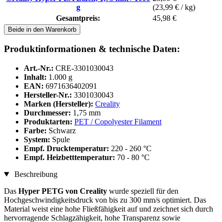
g
(23,99 € / kg)
Gesamtpreis:
45,98 €
Beide in den Warenkorb
Produktinformationen & technische Daten:
Art.-Nr.:
CRE-3301030043
Inhalt:
1.000 g
EAN:
6971636402091
Hersteller-Nr.:
3301030043
Marken (Hersteller):
Creality
Durchmesser:
1,75 mm
Produktarten:
PET / Copolyester Filament
Farbe:
Schwarz
System:
Spule
Empf. Drucktemperatur:
220 - 260 °C
Empf. Heizbetttemperatur:
70 - 80 °C
Beschreibung
Das
Hyper PETG von Creality
wurde speziell für den
Hochgeschwindigkeitsdruck von bis zu 300 mm/s optimiert. Das
Material weist eine hohe Fließfähigkeit auf und zeichnet sich durch
hervorragende Schlagzähigkeit, hohe Transparenz sowie