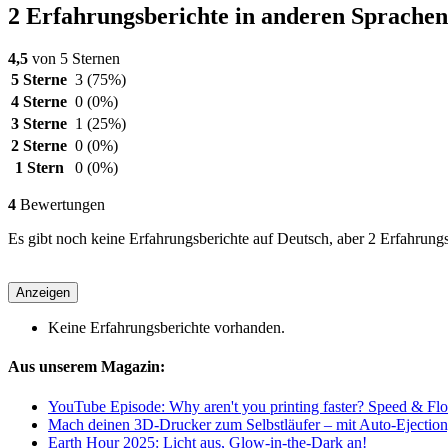
2 Erfahrungsberichte in anderen Sprachen
4,5
von 5 Sternen
5 Sterne
3
(75%)
4 Sterne
0
(0%)
3 Sterne
1
(25%)
2 Sterne
0
(0%)
1 Stern
0
(0%)
4
Bewertungen
Es gibt noch keine Erfahrungsberichte auf Deutsch, aber 2 Erfahrung
Anzeigen
Keine Erfahrungsberichte vorhanden.
Aus unserem Magazin:
YouTube Episode: Why aren't you printing faster? Speed & Flo
Mach deinen 3D-Drucker zum Selbstläufer – mit Auto-Ejection
Earth Hour 2025: Licht aus, Glow-in-the-Dark an!