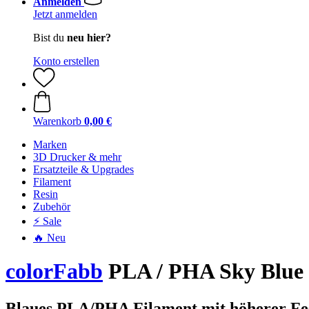
Anmelden
Jetzt anmelden
Bist du
neu hier?
Konto erstellen
Warenkorb
0,00 €
Marken
3D Drucker & mehr
Ersatzteile & Upgrades
Filament
Resin
Zubehör
⚡ Sale
🔥 Neu
colorFabb
PLA / PHA Sky Blue
Blaues PLA/PHA Filament mit höherer Fes