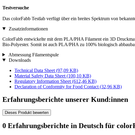
Testversuche
Das colorFabb Testlab verfügt über ein breites Spektrum von bekann
Zusatzinformationen
ColorFabb entwickelte mit dem PLA/PHA Filament ein 3D Druckmateri
Bio-Polyester. Somit ist auch PLA/PHA zu 100% biologisch abbauba
Abmessung Filamentspule
Downloads
Technical Data Sheet
(97,09 KB)
Material Safety Data Sheet
(100,10 KB)
Regulatory Information Sheet
(612,46 KB)
Declaration of Conformity for Food Contact
(32,96 KB)
Erfahrungsberichte unserer Kund:innen
Dieses Produkt bewerten
0 Erfahrungsberichte in Deutsch für colo