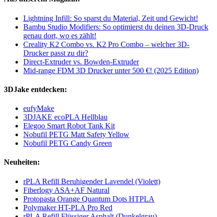
Lightning Infill: So sparst du Material, Zeit und Gewicht!
Bambu Studio Modifiers: So optimierst du deinen 3D-Druck
genau dort, wo es zählt!
Creality K2 Combo vs. K2 Pro Combo – welcher 3D-
Drucker passt zu dir?
Direct-Extruder vs. Bowden-Extruder
Mid-range FDM 3D Drucker unter 500 €! (2025 Edition)
3DJake entdecken:
eufyMake
3DJAKE ecoPLA Hellblau
Elegoo Smart Robot Tank Kit
Nobufil PETG Matt Safety Yellow
Nobufil PETG Candy Green
Neuheiten:
rPLA Refill Beruhigender Lavendel (Violett)
Fiberlogy ASA+AF Natural
Protopasta Orange Quantum Dots HTPLA
Polymaker HT-PLA Pro Red
rPLA Refill Flüssiger Asphalt (Dunkelgrau)