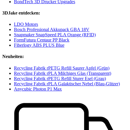
BondTech 3D Drucker Upgrades
3DJake entdecken:
LDO Motors
Bosch Professional Akkupack GBA 18V
Snapmaker SnapSpeed PLA Orange (RFID)
FormFutura Centaur PP Black
Fiberlogy ABS PLUS Blue
Neuheiten:
Recycling Fabrik rPETG Refill Saurer Apfel (Grün)
Recycling Fabrik rPLA Milchiges Glas (Transparent)
Recycling Fabrik rPETG Refill Sturer Esel (Grau)
Recycling Fabrik rPLA Galaktischer Nebel (Blau-Glitzer)
Anycubic Photon P1 Max