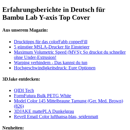
Erfahrungsberichte in Deutsch für
Bambu Lab Y-axis Top Cover
Aus unserem Magazin:
Drucktipps für das colorFabb copperFill
5 günstige MSLA-Drucker für Einsteiger
Maximum Volumetric Speed (MVS): So druckst du schneller
ohne Under-Extrusion!
Warping verhindern - Das kannst du tun
Hochgeschwindigkeitsdruck: Eure Optionen
3DJake entdecken:
QIDI Tech
FormFutura Bulk PETG White
Model Color 145 Mittelbraune Tarnung (Ger. Med. Brown)
(826)
3DJAKE mattePLA Dunkelgrau
Revell Email Color lufthansa-blau, seidenmatt
Neuheiten: