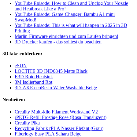
YouTube Episode: How to Clean and Unclog Your Nozzle
and Heatbreak Like a Pro!
YouTube Episode: Game-Changer: Bambu A1 mini
SwapMod!
YouTube Episode: This is what will happen in 2025 in 3D
Printing
Marlin-Firmware einrichten und zum Laufen bringen!
3D Drucker kaufen - das solltest du beachten
3DJake entdecken:
eSUN
LOCTITE 3D IND6845 Matte Black
E3D Roto Heatsink
3M Isolierband Rot
3DJAKE ecoResin Water Washable Beige
Neuheiten:
Creality Multi-kilo Filament Workstand V2
rPETG Refill Frostige Rose (Rosa-Transluzent)
Creality Pika
Recycling Fabrik rPLA Nasser Elefant (Grau)
Fiberlogy Easy PLA Sahara Beige