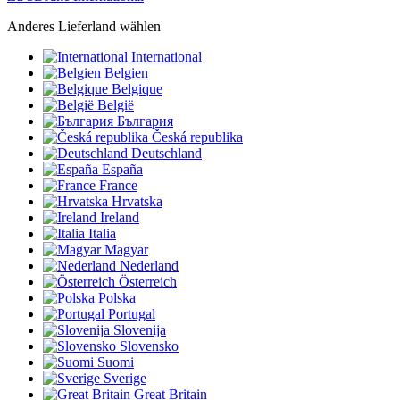
Anderes Lieferland wählen
International
Belgien
Belgique
België
България
Česká republika
Deutschland
España
France
Hrvatska
Ireland
Italia
Magyar
Nederland
Österreich
Polska
Portugal
Slovenija
Slovensko
Suomi
Sverige
Great Britain