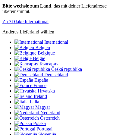
Bitte wechsle zum Land
, das mit deiner Lieferadresse
übereinstimmt.
Zu 3DJake International
Anderes Lieferland wählen
International
Belgien
Belgique
België
България
Česká republika
Deutschland
España
France
Hrvatska
Ireland
Italia
Magyar
Nederland
Österreich
Polska
Portugal
Slovenija