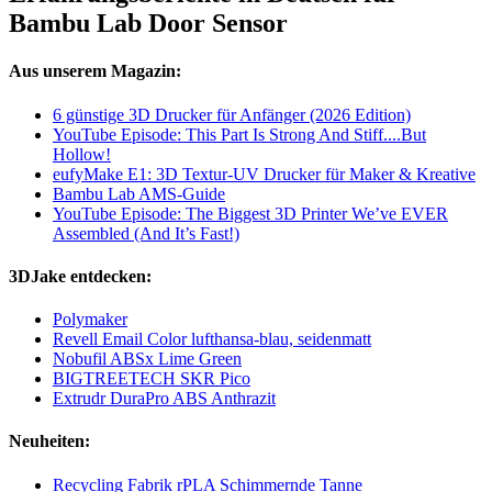
Bambu Lab Door Sensor
Aus unserem Magazin:
6 günstige 3D Drucker für Anfänger (2026 Edition)
YouTube Episode: This Part Is Strong And Stiff....But
Hollow!
eufyMake E1: 3D Textur-UV Drucker für Maker & Kreative
Bambu Lab AMS-Guide
YouTube Episode: The Biggest 3D Printer We’ve EVER
Assembled (And It’s Fast!)
3DJake entdecken:
Polymaker
Revell Email Color lufthansa-blau, seidenmatt
Nobufil ABSx Lime Green
BIGTREETECH SKR Pico
Extrudr DuraPro ABS Anthrazit
Neuheiten:
Recycling Fabrik rPLA Schimmernde Tanne