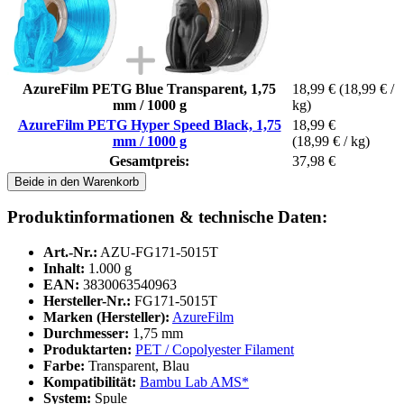
AzureFilm PETG Blue Transparent, 1,75
18,99 €
(18,99 € /
mm / 1000 g
kg)
AzureFilm PETG Hyper Speed Black, 1,75
18,99 €
mm / 1000 g
(18,99 € / kg)
Gesamtpreis:
37,98 €
Beide in den Warenkorb
Produktinformationen & technische Daten:
Art.-Nr.:
AZU-FG171-5015T
Inhalt:
1.000 g
EAN:
3830063540963
Hersteller-Nr.:
FG171-5015T
Marken (Hersteller):
AzureFilm
Durchmesser:
1,75 mm
Produktarten:
PET / Copolyester Filament
Farbe:
Transparent, Blau
Kompatibilität:
Bambu Lab AMS*
System:
Spule