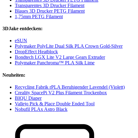
Transparentes 3D Drucker Filament
Blaues 3D Drucker PETG Filament
1,75mm PETG Filament
3DJake entdecken:
eSUN
Polymaker PolyLite Dual Silk PLA Crown Gold-Silver
DropEffect Heatblock
Bondtech LGX Lite V2 Large Gears Extruder
Polymaker Panchroma™ PLA Silk Lime
Neuheiten:
Recycling Fabrik rPLA Beruhigender Lavendel (Violett)
Creality SpacePi V2 Plus Filament Trockenbox
BIQU Diaper
Vallejo Pick & Place Double Ended Tool
Nobufil PLAx Astro Black