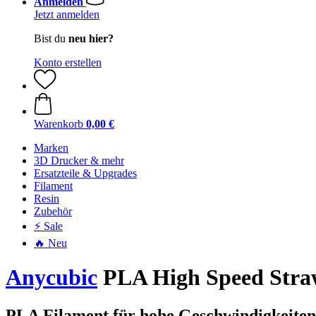
Anmelden
Jetzt anmelden
Bist du
neu hier?
Konto erstellen
Warenkorb
0,00 €
Marken
3D Drucker & mehr
Ersatzteile & Upgrades
Filament
Resin
Zubehör
⚡ Sale
🔥 Neu
Anycubic
PLA High Speed Straw
PLA Filament für hohe Geschwindigkeiten