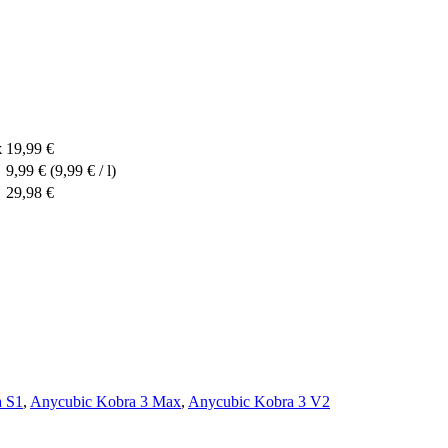
x
19,99 €
9,99 €
(9,99 € / l)
29,98 €
a S1
,
Anycubic Kobra 3 Max
,
Anycubic Kobra 3 V2