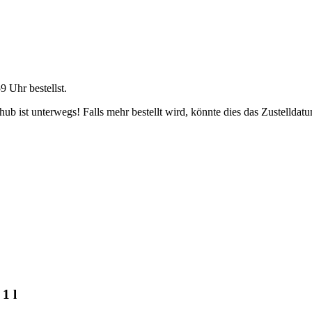
59 Uhr
bestellst.
b ist unterwegs! Falls mehr bestellt wird, könnte dies das Zustelldatu
1 l