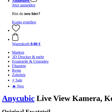
Anmelden
Jetzt anmelden
Bist du
neu hier?
Konto erstellen
Warenkorb
0,00 €
Marken
3D Drucker & mehr
Ersatzteile & Upgrades
Filament
Resin
Zubehör
⚡ Sale
🔥 Neu
Anycubic
Live View Kamera, K
Original Ersatzteil