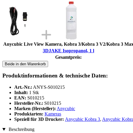
Anycubic Live View Kamera, Kobra 3/Kobra 3 V2/Kobra 3 Ma
3DJAKE Isopropanol, 1 l
Gesamtpreis:
Beide in den Warenkorb
Produktinformationen & technische Daten:
Art.-Nr.:
ANYS-S010215
Inhalt:
1 Stk
EAN:
S010215
Hersteller-Nr.:
S010215
Marken (Hersteller):
Anycubic
Produktarten:
Kameras
Speziell für 3D Drucker:
Anycubic Kobra 3
,
Anycubic Kobr
Beschreibung