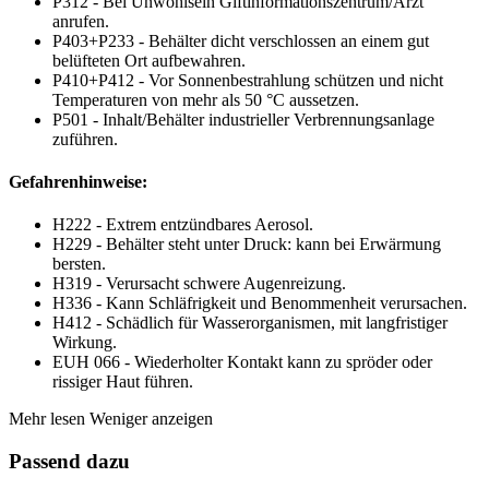
P312 - Bei Unwohlsein Giftinformationszentrum/Arzt
anrufen.
P403+P233 - Behälter dicht verschlossen an einem gut
belüfteten Ort aufbewahren.
P410+P412 - Vor Sonnenbestrahlung schützen und nicht
Temperaturen von mehr als 50 °C aussetzen.
P501 - Inhalt/Behälter industrieller Verbrennungsanlage
zuführen.
Gefahrenhinweise:
H222 - Extrem entzündbares Aerosol.
H229 - Behälter steht unter Druck: kann bei Erwärmung
bersten.
H319 - Verursacht schwere Augenreizung.
H336 - Kann Schläfrigkeit und Benommenheit verursachen.
H412 - Schädlich für Wasserorganismen, mit langfristiger
Wirkung.
EUH 066 - Wiederholter Kontakt kann zu spröder oder
rissiger Haut führen.
Mehr lesen
Weniger anzeigen
Passend dazu