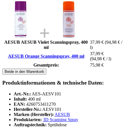
AESUB AESUB Violet Scanningspray, 400
37,99 €
(94,98 € /
ml
l)
37,99 €
AESUB Orange Scanningspray, 400 ml
(94,98 € / l)
Gesamtpreis:
75,98 €
Beide in den Warenkorb
Produktinformationen & technische Daten:
Art.-Nr.:
AES-AESV101
Inhalt:
400 ml
EAN:
4260753411270
Hersteller-Nr.:
AESV101
Marken (Hersteller):
AESUB
Produktarten:
3D Scanning Spray
Auftragstechnik:
Sprühdose