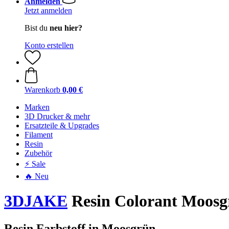
Anmelden
Jetzt anmelden
Bist du
neu hier?
Konto erstellen
Warenkorb
0,00 €
Marken
3D Drucker & mehr
Ersatzteile & Upgrades
Filament
Resin
Zubehör
⚡ Sale
🔥 Neu
3DJAKE
Resin Colorant Moosg
Resin Farbstoff in Moosgrün