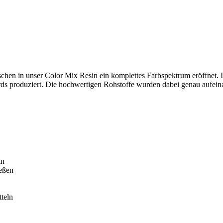
hen in unser Color Mix Resin ein komplettes Farbspektrum eröffnet. I
dards produziert. Die hochwertigen Rohstoffe wurden dabei genau aufei
ln
ießen
teln