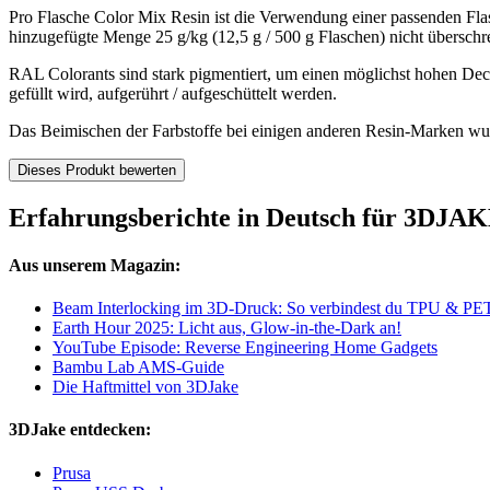
Pro Flasche Color Mix Resin ist die Verwendung einer passenden Flas
hinzugefügte Menge 25 g/kg (12,5 g / 500 g Flaschen) nicht übersch
RAL Colorants sind stark pigmentiert, um einen möglichst hohen Deck
gefüllt wird, aufgerührt / aufgeschüttelt werden.
Das Beimischen der Farbstoffe bei einigen anderen Resin-Marken wurd
Dieses Produkt bewerten
Erfahrungsberichte in Deutsch für 3DJA
Aus unserem Magazin:
Beam Interlocking im 3D-Druck: So verbindest du TPU & PETG
Earth Hour 2025: Licht aus, Glow-in-the-Dark an!
YouTube Episode: Reverse Engineering Home Gadgets
Bambu Lab AMS-Guide
Die Haftmittel von 3DJake
3DJake entdecken:
Prusa