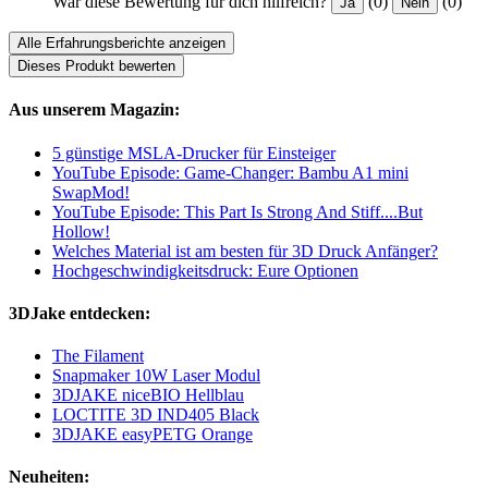
War diese Bewertung für dich hilfreich?
(0)
(0)
Ja
Nein
Alle Erfahrungsberichte anzeigen
Dieses Produkt bewerten
Aus unserem Magazin:
5 günstige MSLA-Drucker für Einsteiger
YouTube Episode: Game-Changer: Bambu A1 mini
SwapMod!
YouTube Episode: This Part Is Strong And Stiff....But
Hollow!
Welches Material ist am besten für 3D Druck Anfänger?
Hochgeschwindigkeitsdruck: Eure Optionen
3DJake entdecken:
The Filament
Snapmaker 10W Laser Modul
3DJAKE niceBIO Hellblau
LOCTITE 3D IND405 Black
3DJAKE easyPETG Orange
Neuheiten: