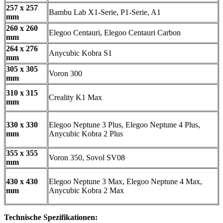
257 x 257
Bambu Lab X1-Serie, P1-Serie, A1
mm
260 x 260
Elegoo Centauri, Elegoo Centauri Carbon
mm
264 x 276
Anycubic Kobra S1
mm
305 x 305
Voron 300
mm
310 x 315
Creality K1 Max
mm
330 x 330
Elegoo Neptune 3 Plus, Elegoo Neptune 4 Plus,
mm
Anycubic Kobra 2 Plus
355 x 355
Voron 350, Sovol SV08
mm
430 x 430
Elegoo Neptune 3 Max, Elegoo Neptune 4 Max,
mm
Anycubic Kobra 2 Max
Technische Spezifikationen: