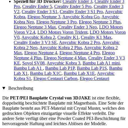
Speziell für 3D Drucker:
Creality Ender 3
,
Creality Ender 3
Pro
,
Creality Ender 5
,
Creality Ender 5 Pro
,
Creality Ender 3
V2
,
Creality Ender 3 S1
,
Creality Ender 3 S1 Pro
,
Anycubic
Kobra
,
Elegoo Neptune 3
,
Anycubic Kobra Go
,
Anycubic
Kobra Neo
,
Elegoo Neptune 3 Pro
,
Elegoo Neptune 3 Plus
,
Elegoo Neptune 3 Max
,
Creality Ender 3 Neo
,
LDO Motors
Voron V2.4
,
LDO Motors Voron Trident
,
LDO Motors Voron
V0
,
Anycubic Kobra 2
,
Creality K1
,
Creality K1 Max
,
Creality Ender 3 V3 SE
,
Anycubic Kobra 2 Pro
,
Anycubic
Kobra 2 Neo
,
Anycubic Kobra 2 Plus
,
Anycubic Kobra 2
Max
,
Elegoo Neptune 4
,
Elegoo Neptune 4 Pro
,
Elegoo
Neptune 4 Plus
,
Elegoo Neptune 4 Max
,
Creality Ender 3 V3
KE
,
Sovol SV08
,
Anycubic Kobra 3
,
Bambu Lab A1 mini
,
Bambu Lab A1
,
Bambu Lab P1P
,
Bambu Lab P1S
,
Bambu
Lab X1
,
Bambu Lab X1C
,
Bambu Lab X1E
,
Anycubic
Kobra S1
,
Elegoo Centauri Carbon
,
Elegoo Centauri
Beschreibung
Die
PET/PEI Bauplatte Crystal von 3DJAKE
ist eine flexible,
doppelseitig beschichtete Bauplatte mit Magnetbasis. Eine Seite der
Bauplatte besteht aus PET-Material mit Crystal Muster, welches den
gedruckten Objekten einzigartige visuelle Effekte verleiht. Die
andere Seite verfügt über eine Powder Coated PEI-Beschichtung für
hervorragende Haftung und leichtes Ablösen der Modelle.