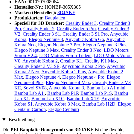
EAN:
9010707008064
Hersteller-Nr.:
HONBP-305X305
Marken (Hersteller):
3DJAKE
Produktarten:
Bauplatten
Speziell für 3D Drucker:
Creality Ender 3
,
Creality Ender 3
Pro
,
Creality Ender 5
,
Creality Ender 5 Pro
,
Creality Ender 3
V2
,
Creality Ender 3 S1
,
Creality Ender 3 S1 Pro
,
Anycubic
Kobra
,
Elegoo Neptune 3
,
Anycubic Kobra Go
,
Anycubic
Kobra Neo
,
Elegoo Neptune 3 Pro
,
Elegoo Neptune 3 Plus
,
Elegoo Neptune 3 Max
,
Creality Ender 3 Neo
,
LDO Motors
Voron V2.4
,
LDO Motors Voron Trident
,
LDO Motors Voron
V0
,
Anycubic Kobra 2
,
Creality K1
,
Creality K1 Max
,
Creality Ender 3 V3 SE
,
Anycubic Kobra 2 Pro
,
Anycubic
Kobra 2 Neo
,
Anycubic Kobra 2 Plus
,
Anycubic Kobra 2
Max
,
Elegoo Neptune 4
,
Elegoo Neptune 4 Pro
,
Elegoo
Neptune 4 Plus
,
Elegoo Neptune 4 Max
,
Creality Ender 3 V3
KE
,
Sovol SV08
,
Anycubic Kobra 3
,
Bambu Lab A1 mini
,
Bambu Lab A1
,
Bambu Lab P1P
,
Bambu Lab P1S
,
Bambu
Lab X1
,
Bambu Lab X1C
,
Bambu Lab X1E
,
Anycubic
Kobra S1
,
Anycubic Kobra 3 Max
,
Bambu Lab H2D
,
Elegoo
Centauri Carbon
,
Elegoo Centauri
Beschreibung
Die
PEI Bauplatte Honeycomb von 3DJAKE
ist eine flexible,