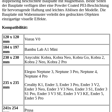
doppelseitig beschichtete Bauplatte mit Magnetbasis. Beide Seiten
der Bauplatte verfügen über eine Powder Coated PEI-Beschichtung
für hervorragende Haftung und leichtes Ablösen der Modelle. Die
Bauplatte mit Wabenmuster verleiht den gedruckten Objekten
einzigartige visuelle Effekte.
Kompatibilität:
120 x 120
Voron V0
mm
184 x 197
Bambu Lab A1 Mini
mm
230 x 230
Anycubic Kobra, Kobra Neo, Kobra Go, Kobra 2,
mm
Kobra 2 Neo, Kobra 2 Pro
Elegoo Neptune 3, Neptune 3 Pro, Neptune 4,
Neptune 4 Pro
235 x 235
Creality K1, Ender 3, Ender 3 Pro, Ender 3 V2,
mm
Ender 3 Neo, Ender 3 V3 Neo, Ender 3 S1, Ender 3
S1 Pro, Ender 3 V3 SE, Ender 3 V3 KE, Ender 5,
Ender 5 Pro
241x 254
Prusa