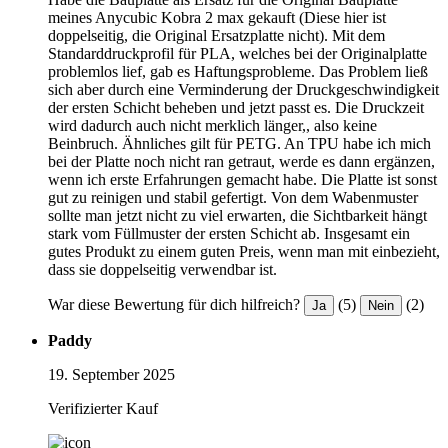
meines Anycubic Kobra 2 max gekauft (Diese hier ist
doppelseitig, die Original Ersatzplatte nicht). Mit dem
Standarddruckprofil für PLA, welches bei der Originalplatte
problemlos lief, gab es Haftungsprobleme. Das Problem ließ
sich aber durch eine Verminderung der Druckgeschwindigkeit
der ersten Schicht beheben und jetzt passt es. Die Druckzeit
wird dadurch auch nicht merklich länger,, also keine
Beinbruch. Ähnliches gilt für PETG. An TPU habe ich mich
bei der Platte noch nicht ran getraut, werde es dann ergänzen,
wenn ich erste Erfahrungen gemacht habe. Die Platte ist sonst
gut zu reinigen und stabil gefertigt. Von dem Wabenmuster
sollte man jetzt nicht zu viel erwarten, die Sichtbarkeit hängt
stark vom Füllmuster der ersten Schicht ab. Insgesamt ein
gutes Produkt zu einem guten Preis, wenn man mit einbezieht,
dass sie doppelseitig verwendbar ist.
War diese Bewertung für dich hilfreich?
(5)
(2)
Ja
Nein
Paddy
19. September 2025
Verifizierter Kauf