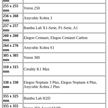
mm
255 x 255
Voron 250
mm
256 x 268
Anycubic Kobra 3
mm
257 x 257
Bambu Lab X1-Serie, P1-Serie, A1
mm
260 x 260
Elegoo Centauri, Elegoo Centauri Carbon
mm
264 x 276
Anycubic Kobra S1
mm
305 x 305
Voron 300
mm
310 x 315
Creality K1 Max
mm
330 x 330
Elegoo Neptune 3 Plus, Elegoo Neptune 4 Plus,
mm
Anycubic Kobra 2 Plus
355 x 325
Bambu Lab H2D
mm
355 x 355