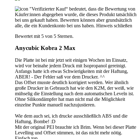
"Verifizierter Kauf“ bedeutet, dass die Bewertung von
Käufer:innen abgegeben wurde, die dieses Produkt tatsächlich
bei uns gekauft haben. Bewerten können aber grundsätzlich
alle, die ein Kundenkonto bei uns haben.
Hinweis schließen
Bewertet mit 5 von 5 Sternen.
Anycubic Kobra 2 Max
Die Platte ist bei mir jetzt seit einigen Wochen im Einsatz,
wird vor beinahe jedem Druck mit Isopropanol gereinigt.
Anfangs hatte ich etwas Schwierigkeiten mit der Haftung,
ABER! - Der Fehler saß vor dem Drucker. ^^
Das Offset musste deutlich korrigiert werden. Wer ähnlich
große Drucker in Gebrauch hat wie den K2M, der weiß, wie
mühselig die Einstellung nach dem automatischen Leveln ist.
Ohne Silikondämpfer hat man nicht mal die Möglichkeit
einzelne Punkte manuell nachzujustieren.
Wie dem auch sei, ich drucke ausschließlich ABS und die
Haftung, Bombe! :D
Mit der original PEI brauchte ich Brim. Wenn bei dieser Platte
Levelling und Offset stimmen, ist das nicht mehr nötig.
Einfach top.