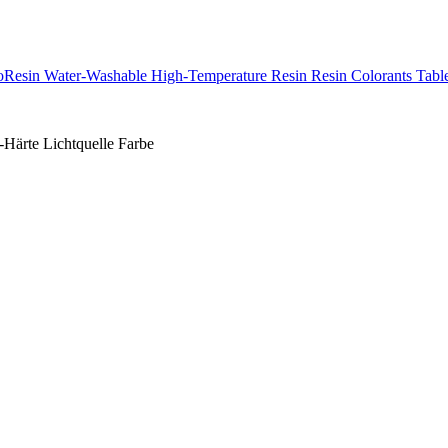
oResin Water-Washable
High-Temperature Resin
Resin Colorants
Tabl
-Härte
Lichtquelle
Farbe