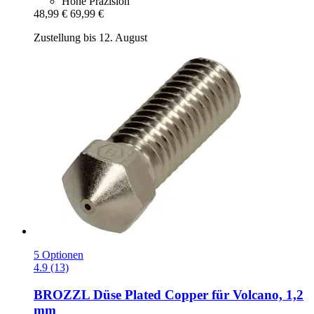
Hohe Präzision
48,99 €
69,99 €
Zustellung bis 12. August
5 Optionen
4.9 (13)
BROZZL
Düse Plated Copper für Volcano, 1,2
mm