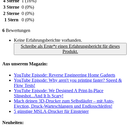
4 Sterne
1
(16%)
3 Sterne
0
(0%)
2 Sterne
0
(0%)
1 Stern
0
(0%)
6
Bewertungen
Keine Erfahrungsberichte vorhanden.
Schreibe als Erste*r einen Erfahrungsbericht für dieses
Produkt.
Aus unserem Magazin:
YouTube Episode: Reverse Engineering Home Gadgets
YouTube Episode: Why aren't you printing faster? Speed &
Flow Tests!
YouTube Episode: We Designed A Print-In-Place
Slingshot...And It Is Scary!
Mach deinen 3D-Drucker zum Selbstläufer – mit Auto-
Ejection, Druck-Warteschlangen und Endlosschleifen!
5 günstige MSLA-Drucker für Einsteiger
Neuheiten: