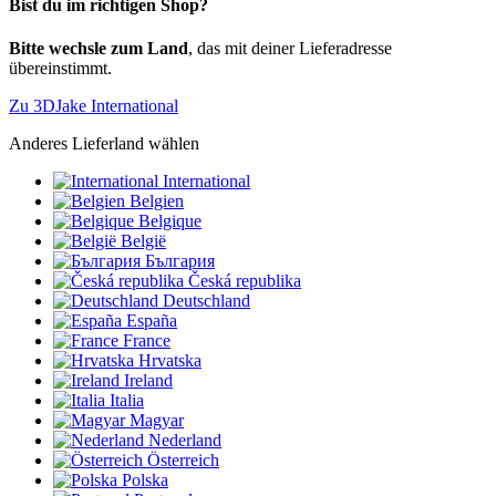
Bist du im richtigen Shop?
Bitte wechsle zum Land
, das mit deiner Lieferadresse
übereinstimmt.
Zu 3DJake International
Anderes Lieferland wählen
International
Belgien
Belgique
België
България
Česká republika
Deutschland
España
France
Hrvatska
Ireland
Italia
Magyar
Nederland
Österreich
Polska