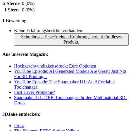
2 Sterne
0
(0%)
1 Stern
0
(0%)
1
Bewertung
Keine Erfahrungsberichte vorhanden.
Schreibe als Erste*r einen Erfahrungsbericht für dieses
Produkt.
Aus unserem Magazin:
Hochgeschwindigkeitsdruck: Eure Optionen
YouTube Episode: AI Generated Models Are Great! Just Not
For 3D Printing...
YouTube Episode: The Snapmaker U1: An Affordable
Toolchanger!
First Layer Probleme?
Snapmaker U1: DER Toolchanger für den Multimaterial-3D-
Druck
3DJake entdecken:
Prusa
The Filament PETG Sorbet Yellow