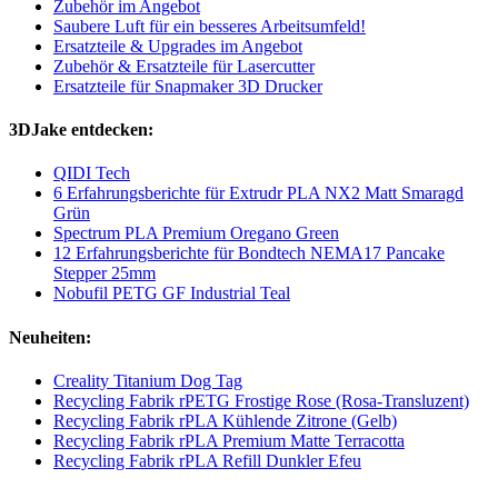
Zubehör im Angebot
Saubere Luft für ein besseres Arbeitsumfeld!
Ersatzteile & Upgrades im Angebot
Zubehör & Ersatzteile für Lasercutter
Ersatzteile für Snapmaker 3D Drucker
3DJake entdecken:
QIDI Tech
6 Erfahrungsberichte für Extrudr PLA NX2 Matt Smaragd
Grün
Spectrum PLA Premium Oregano Green
12 Erfahrungsberichte für Bondtech NEMA17 Pancake
Stepper 25mm
Nobufil PETG GF Industrial Teal
Neuheiten:
Creality Titanium Dog Tag
Recycling Fabrik rPETG Frostige Rose (Rosa-Transluzent)
Recycling Fabrik rPLA Kühlende Zitrone (Gelb)
Recycling Fabrik rPLA Premium Matte Terracotta
Recycling Fabrik rPLA Refill Dunkler Efeu