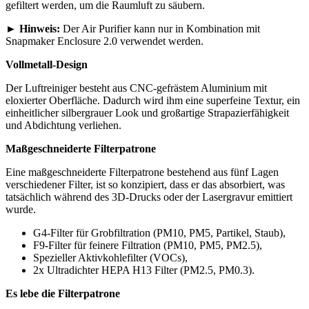
gefiltert werden, um die Raumluft zu säubern.
►
Hinweis:
Der Air Purifier kann nur in Kombination mit
Snapmaker Enclosure 2.0 verwendet werden.
Vollmetall-Design
Der Luftreiniger besteht aus CNC-gefrästem Aluminium mit
eloxierter Oberfläche. Dadurch wird ihm eine superfeine Textur, ein
einheitlicher silbergrauer Look und großartige Strapazierfähigkeit
und Abdichtung verliehen.
Maßgeschneiderte Filterpatrone
Eine maßgeschneiderte Filterpatrone bestehend aus fünf Lagen
verschiedener Filter, ist so konzipiert, dass er das absorbiert, was
tatsächlich während des 3D-Drucks oder der Lasergravur emittiert
wurde.
G4-Filter für Grobfiltration (PM10, PM5, Partikel, Staub),
F9-Filter für feinere Filtration (PM10, PM5, PM2.5),
Spezieller Aktivkohlefilter (VOCs),
2x Ultradichter HEPA H13 Filter (PM2.5, PM0.3).
Es lebe die Filterpatrone