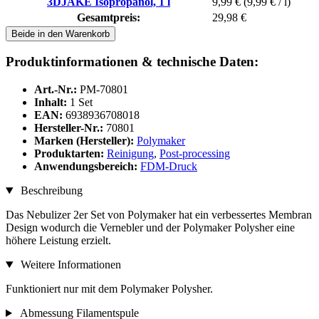
3DJAKE Isopropanol, 1 l
9,99 €
(9,99 € / l)
Gesamtpreis:
29,98 €
Beide in den Warenkorb
Produktinformationen & technische Daten:
Art.-Nr.:
PM-70801
Inhalt:
1 Set
EAN:
6938936708018
Hersteller-Nr.:
70801
Marken (Hersteller):
Polymaker
Produktarten:
Reinigung
,
Post-processing
Anwendungsbereich:
FDM-Druck
Beschreibung
Das Nebulizer 2er Set von Polymaker hat ein verbessertes Membran
Design wodurch die Vernebler und der Polymaker Polysher eine
höhere Leistung erzielt.
Weitere Informationen
Funktioniert nur mit dem Polymaker Polysher.
Abmessung Filamentspule