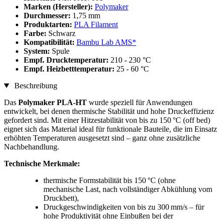
Marken (Hersteller):
Polymaker
Durchmesser:
1,75 mm
Produktarten:
PLA Filament
Farbe:
Schwarz
Kompatibilität:
Bambu Lab AMS*
System:
Spule
Empf. Drucktemperatur:
210 - 230 °C
Empf. Heizbetttemperatur:
25 - 60 °C
Beschreibung
Das
Polymaker PLA-HT
wurde speziell für Anwendungen
entwickelt, bei denen thermische Stabilität und hohe Druckeffizienz
gefordert sind. Mit einer Hitzestabilität von bis zu 150 °C (off bed)
eignet sich das Material ideal für funktionale Bauteile, die im Einsatz
erhöhten Temperaturen ausgesetzt sind – ganz ohne zusätzliche
Nachbehandlung.
Technische Merkmale:
thermische Formstabilität bis 150 °C (ohne
mechanische Last, nach vollständiger Abkühlung vom
Druckbett),
Druckgeschwindigkeiten von bis zu 300 mm/s – für
hohe Produktivität ohne Einbußen bei der