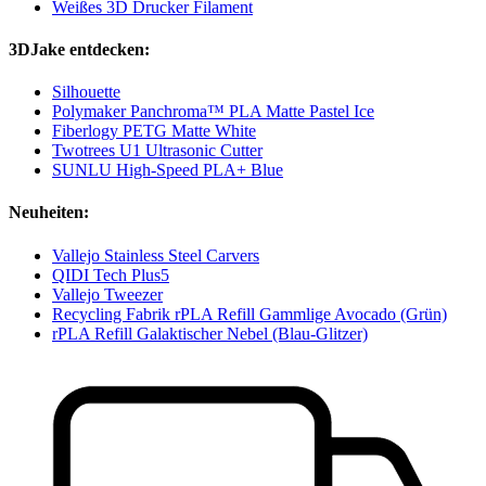
Weißes 3D Drucker Filament
3DJake entdecken:
Silhouette
Polymaker Panchroma™ PLA Matte Pastel Ice
Fiberlogy PETG Matte White
Twotrees U1 Ultrasonic Cutter
SUNLU High-Speed PLA+ Blue
Neuheiten:
Vallejo Stainless Steel Carvers
QIDI Tech Plus5
Vallejo Tweezer
Recycling Fabrik rPLA Refill Gammlige Avocado (Grün)
rPLA Refill Galaktischer Nebel (Blau-Glitzer)