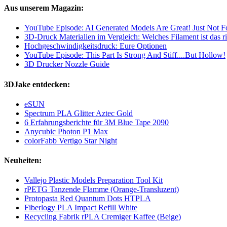
Aus unserem Magazin:
YouTube Episode: AI Generated Models Are Great! Just Not For
3D-Druck Materialien im Vergleich: Welches Filament ist das ri
Hochgeschwindigkeitsdruck: Eure Optionen
YouTube Episode: This Part Is Strong And Stiff....But Hollow!
3D Drucker Nozzle Guide
3DJake entdecken:
eSUN
Spectrum PLA Glitter Aztec Gold
6 Erfahrungsberichte für 3M Blue Tape 2090
Anycubic Photon P1 Max
colorFabb Vertigo Star Night
Neuheiten:
Vallejo Plastic Models Preparation Tool Kit
rPETG Tanzende Flamme (Orange-Transluzent)
Protopasta Red Quantum Dots HTPLA
Fiberlogy PLA Impact Refill White
Recycling Fabrik rPLA Cremiger Kaffee (Beige)