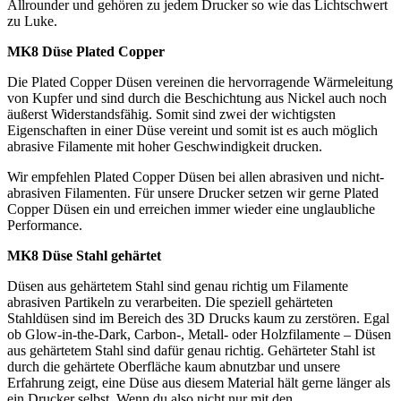
Allrounder und gehören zu jedem Drucker so wie das Lichtschwert
zu Luke.
MK8 Düse Plated Copper
Die Plated Copper Düsen vereinen die hervorragende Wärmeleitung
von Kupfer und sind durch die Beschichtung aus Nickel auch noch
äußerst Widerstandsfähig. Somit sind zwei der wichtigsten
Eigenschaften in einer Düse vereint und somit ist es auch möglich
abrasive Filamente mit hoher Geschwindigkeit drucken.
Wir empfehlen Plated Copper Düsen bei allen abrasiven und nicht-
abrasiven Filamenten. Für unsere Drucker setzen wir gerne Plated
Copper Düsen ein und erreichen immer wieder eine unglaubliche
Performance.
MK8 Düse Stahl gehärtet
Düsen aus gehärtetem Stahl sind genau richtig um Filamente
abrasiven Partikeln zu verarbeiten. Die speziell gehärteten
Stahldüsen sind im Bereich des 3D Drucks kaum zu zerstören. Egal
ob Glow-in-the-Dark, Carbon-, Metall- oder Holzfilamente – Düsen
aus gehärtetem Stahl sind dafür genau richtig. Gehärteter Stahl ist
durch die gehärtete Oberfläche kaum abnutzbar und unsere
Erfahrung zeigt, eine Düse aus diesem Material hält gerne länger als
ein Drucker selbst. Wenn du also nicht nur mit den