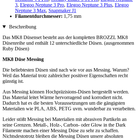
3
,
Elegoo Neptune 3 Pro
,
Elegoo Neptune 3 Plus
,
Elegoo
Neptune 3 Max
,
Snapmaker J1
Filamentdurchmesser:
1,75 mm
Beschreibung
Das MK8 Düsenset besteht aus der kompletten BROZZL MK8
Düsenreihe und enthält 12 unterschiedliche Düsen. (ausgenommen
Ruby Düsen)
MK8 Düse Messing
Die beliebtesten Düsen sind nach wie vor aus Messing. Warum?
Weil das Material trotz zahlreicher positiver Eigenschaften recht
günstig ist.
Aus Messing können Hochpräzisions-Düsen hergestellt werden.
Das Material leitet Wärme hervorragend und korrodiert nicht.
Dadurch hat es die besten Voraussetzungen um die gängigsten
Materialien wie PLA, ABS, PETG uvm. wunderbar zu verarbeiten.
Leider stößt Messing bei Materialien mit abrasiven Partikeln an
seine Grenzen. Metall-, Holz-, Carbon- oder Glow in the Dark
Filamente machen einer Messing Düse zu sehr zu schaffen.
Nichtsdestotrotz bleiben die Messing Düsen unsere absoluten