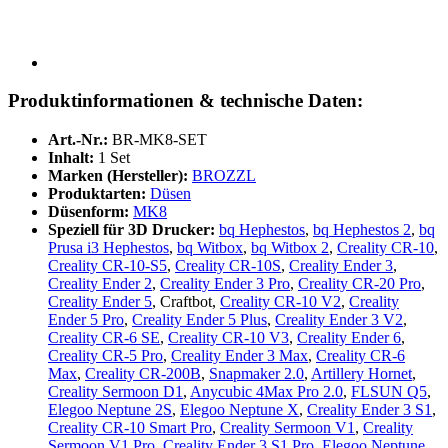
Produktinformationen & technische Daten:
Art.-Nr.:
BR-MK8-SET
Inhalt:
1 Set
Marken (Hersteller):
BROZZL
Produktarten:
Düsen
Düsenform:
MK8
Speziell für 3D Drucker:
bq Hephestos
,
bq Hephestos 2
,
bq
Prusa i3 Hephestos
,
bq Witbox
,
bq Witbox 2
,
Creality CR-10
,
Creality CR-10-S5
,
Creality CR-10S
,
Creality Ender 3
,
Creality Ender 2
,
Creality Ender 3 Pro
,
Creality CR-20 Pro
,
Creality Ender 5
, Craftbot,
Creality CR-10 V2
,
Creality
Ender 5 Pro
,
Creality Ender 5 Plus
,
Creality Ender 3 V2
,
Creality CR-6 SE
,
Creality CR-10 V3
,
Creality Ender 6
,
Creality CR-5 Pro
,
Creality Ender 3 Max
,
Creality CR-6
Max
,
Creality CR-200B
,
Snapmaker 2.0
,
Artillery Hornet
,
Creality Sermoon D1
,
Anycubic 4Max Pro 2.0
,
FLSUN Q5
,
Elegoo Neptune 2S
,
Elegoo Neptune X
,
Creality Ender 3 S1
,
Creality CR-10 Smart Pro
,
Creality Sermoon V1
,
Creality
Sermoon V1 Pro
,
Creality Ender 3 S1 Pro
,
Elegoo Neptune