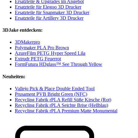
Ersatzteile & Upgrades im Angebot
Ersatzteile für Elegoo 3D Drucker
Ersatzteile für Snapmaker 3D Drucker
Ersatzteile für Artillery 3D Drucker
3DJake entdecken:
3DMakerpro
Polymaker PLA Pro Brown
AzureFilm PETG Hyper Speed Lila
Extrudr PETG Feuerrot
FormFutura HDglass™ See Through Yellow
Neuheiten:
Vallejo Pick & Place Double Ended Tool
Prusament PVB Bright Green (NFC)
Recycling Fabrik rPLA Refill Süße Kirsche (Rot)
Recycling Fabrik rPLA Seichte Brise (Hellblau)
Recycling Fabrik rPLA Premium Matte Monumental