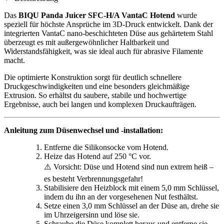
Das
BIQU Panda Juicer SFC-H/A VantaC Hotend
wurde
speziell für höchste Ansprüche im 3D-Druck entwickelt. Dank der
integrierten VantaC nano-beschichteten Düse aus gehärtetem Stahl
überzeugt es mit außergewöhnlicher Haltbarkeit und
Widerstandsfähigkeit, was sie ideal auch für abrasive Filamente
macht.
Die optimierte Konstruktion sorgt für deutlich schnellere
Druckgeschwindigkeiten und eine besonders gleichmäßige
Extrusion. So erhältst du saubere, stabile und hochwertige
Ergebnisse, auch bei langen und komplexen Druckaufträgen.
Anleitung zum Düsenwechsel und -installation:
Entferne die Silikonsocke vom Hotend.
Heize das Hotend auf 250 °C vor.
⚠️ Vorsicht: Düse und Hotend sind nun extrem heiß –
es besteht Verbrennungsgefahr!
Stabilisiere den Heizblock mit einem 5,0 mm Schlüssel,
indem du ihn an der vorgesehenen Nut festhältst.
Setze einen 3,0 mm Schlüssel an der Düse an, drehe sie
im Uhrzeigersinn und löse sie.
Schraube die Düse komplett heraus und entferne sie.