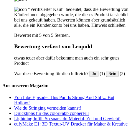
"Verifizierter Kauf“ bedeutet, dass die Bewertung von
Käufer:innen abgegeben wurde, die dieses Produkt tatsächlich
bei uns gekauft haben. Bewerten können aber grundsätzlich
alle, die ein Kundenkonto bei uns haben.
Hinweis schließen
Bewertet mit 5 von 5 Sternen.
Bewertung verfasst von Leopold
etwas teuer aber dafür bekommt man auch ein sehr gutes
Product
War diese Bewertung für dich hilfreich?
(1)
(2)
Ja
Nein
Aus unserem Magazin:
YouTube Episode: This Part Is Strong And Stiff....But
Hollow!
Wie du Stringing vermeiden kannst!
Drucktipps für das colorFabb copperFill
Lightning Infill: So sparst du Material, Zeit und Gewicht!
eufyMake E1: 3D Textur-UV Drucker für Maker & Kreative