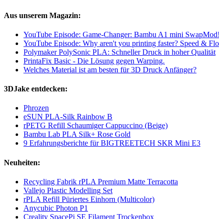
Aus unserem Magazin:
YouTube Episode: Game-Changer: Bambu A1 mini SwapMod
YouTube Episode: Why aren't you printing faster? Speed & Flo
Polymaker PolySonic PLA: Schneller Druck in hoher Qualität
PrintaFix Basic - Die Lösung gegen Warping.
Welches Material ist am besten für 3D Druck Anfänger?
3DJake entdecken:
Phrozen
eSUN PLA-Silk Rainbow B
rPETG Refill Schaumiger Cappuccino (Beige)
Bambu Lab PLA Silk+ Rose Gold
9 Erfahrungsberichte für BIGTREETECH SKR Mini E3
Neuheiten:
Recycling Fabrik rPLA Premium Matte Terracotta
Vallejo Plastic Modelling Set
rPLA Refill Püriertes Einhorn (Multicolor)
Anycubic Photon P1
Creality SpacePi SE Filament Trockenbox