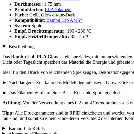
Durchmesser:
1,75 mm
Produktarten:
PLA Filament
Farbe:
Gelb, Glow-in-the-Dark
Kompatibilität:
Bambu Lab AMS*
System:
Spule
Empf. Drucktemperatur:
190 - 230 °C
Empf. Heizbetttemperatur:
35 - 45 °C
Beschreibung
Das
Bambu Lab PLA Glow
ist ein spezielles, mit lumineszierend
Licht oder Tageslicht speichert das Material die Energie und gibt sie
Ideal für den Druck von leuchtenden Spielzeugen, Dekorationsgege
► Nach längerer Zeit kann das Modell den intensiven Glow-Effekt ver
► Das Filament wird auf einer Basic Reusable Spool geliefert.
Achtung!
Von der Verwendung eines 0,2 mm-Düsendurchmessers wird
Tipp:
Alle Druckparameter sind in RFID eingebettet und werden vom
rau sind, und somit zu einem schnelleren Verschleiß der internen K
Bambu Lab Refills
Abmessung Filamentspule