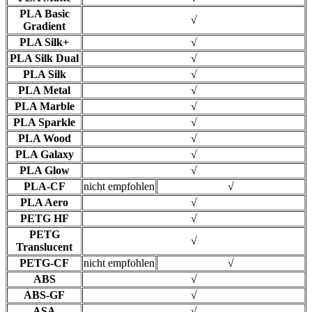
PLA Basic
√
Gradient
PLA Silk+
√
PLA Silk Dual
√
PLA Silk
√
PLA Metal
√
PLA Marble
√
PLA Sparkle
√
PLA Wood
√
PLA Galaxy
√
PLA Glow
√
PLA-CF
nicht empfohlen
√
PLA Aero
√
PETG HF
√
PETG
√
Translucent
PETG-CF
nicht empfohlen
√
ABS
√
ABS-GF
√
ASA
√