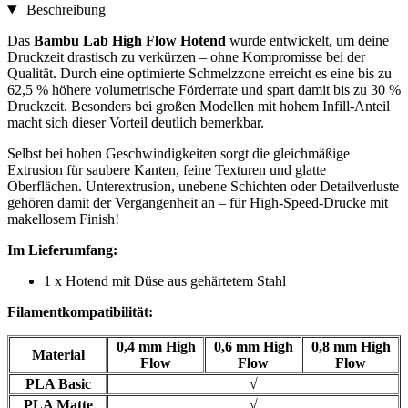
Beschreibung
Das
Bambu Lab High Flow Hotend
wurde entwickelt, um deine
Druckzeit drastisch zu verkürzen – ohne Kompromisse bei der
Qualität. Durch eine optimierte Schmelzzone erreicht es eine bis zu
62,5 % höhere volumetrische Förderrate und spart damit bis zu 30 %
Druckzeit. Besonders bei großen Modellen mit hohem Infill-Anteil
macht sich dieser Vorteil deutlich bemerkbar.
Selbst bei hohen Geschwindigkeiten sorgt die gleichmäßige
Extrusion für saubere Kanten, feine Texturen und glatte
Oberflächen. Unterextrusion, unebene Schichten oder Detailverluste
gehören damit der Vergangenheit an – für High-Speed-Drucke mit
makellosem Finish!
Im Lieferumfang:
1 x Hotend mit Düse aus gehärtetem Stahl
Filamentkompatibilität:
0,4 mm High
0,6 mm High
0,8 mm High
Material
Flow
Flow
Flow
PLA Basic
√
PLA Matte
√