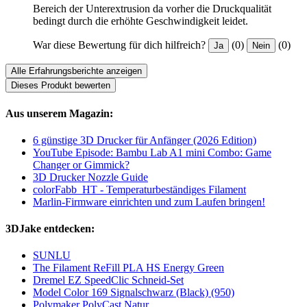
Bereich der Unterextrusion da vorher die Druckqualität
bedingt durch die erhöhte Geschwindigkeit leidet.
War diese Bewertung für dich hilfreich?
(0)
(0)
Ja
Nein
Alle Erfahrungsberichte anzeigen
Dieses Produkt bewerten
Aus unserem Magazin:
6 günstige 3D Drucker für Anfänger (2026 Edition)
YouTube Episode: Bambu Lab A1 mini Combo: Game
Changer or Gimmick?
3D Drucker Nozzle Guide
colorFabb_HT - Temperaturbeständiges Filament
Marlin-Firmware einrichten und zum Laufen bringen!
3DJake entdecken:
SUNLU
The Filament ReFill PLA HS Energy Green
Dremel EZ SpeedClic Schneid-Set
Model Color 169 Signalschwarz (Black) (950)
Polymaker PolyCast Natur