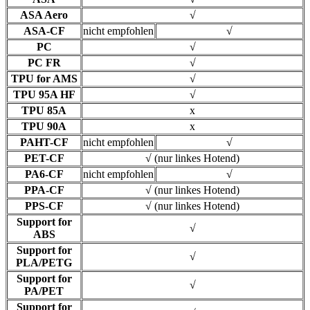
ASA Aero
√
ASA-CF
nicht empfohlen
√
PC
√
PC FR
√
TPU for AMS
√
TPU 95A HF
√
TPU 85A
x
TPU 90A
x
PAHT-CF
nicht empfohlen
√
PET-CF
√ (nur linkes Hotend)
PA6-CF
nicht empfohlen
√
PPA-CF
√ (nur linkes Hotend)
PPS-CF
√ (nur linkes Hotend)
Support for
√
ABS
Support for
√
PLA/PETG
Support for
√
PA/PET
Support for