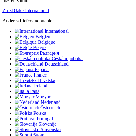
übereinstimmt.
Zu 3DJake International
Anderes Lieferland wählen
International
Belgien
Belgique
België
България
Česká republika
Deutschland
España
France
Hrvatska
Ireland
Italia
Magyar
Nederland
Österreich
Polska
Portugal
Slovenija
Slovensko
Suomi