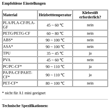
Empfohlene Einstellungen
Klebestift
Material
Heizbetttemperatur
erforderlich?
PLA/PLA-CF/PLA-
nein
45 ~ 60 ℃
GF
PETG/PETG-CF
nein
60 ~ 80 ℃
ABS*
nein
90 ~ 100 ℃
ASA*
nein
90 ~ 100 ℃
TPU
ja
35 ~ 45 ℃
PVA
nein
45 ~ 60 ℃
PC/PC-CF*
ja
90 ~ 110 ℃
PA/PA-CF/PAHT-
ja
90 ~ 110 ℃
CF*
PET-CF*
nein
80 ~ 100 ℃
* nicht für A1 mini geeignet
Technische Spezifikationen: