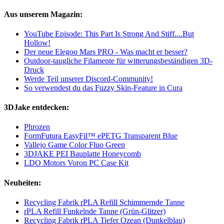
Aus unserem Magazin:
YouTube Episode: This Part Is Strong And Stiff....But
Hollow!
Der neue Elegoo Mars PRO - Was macht er besser?
Outdoor-taugliche Filamente für witterungsbeständigen 3D-
Druck
Werde Teil unserer Discord-Community!
So verwendest du das Fuzzy Skin-Feature in Cura
3DJake entdecken:
Phrozen
FormFutura EasyFil™ ePETG Transparent Blue
Vallejo Game Color Fluo Green
3DJAKE PEI Bauplatte Honeycomb
LDO Motors Voron PC Case Kit
Neuheiten:
Recycling Fabrik rPLA Refill Schimmernde Tanne
rPLA Refill Funkelnde Tanne (Grün-Glitzer)
Recycling Fabrik rPLA Tiefer Ozean (Dunkelblau)