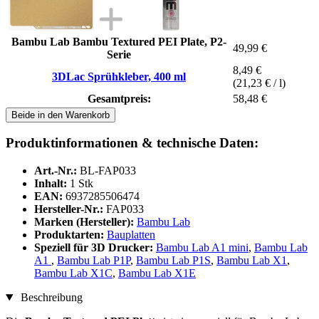
Bambu Lab Bambu Textured PEI Plate, P2-
49,99 €
Serie
8,49 €
3DLac Sprühkleber, 400 ml
(21,23 € / l)
Gesamtpreis:
58,48 €
Beide in den Warenkorb
Produktinformationen & technische Daten:
Art.-Nr.:
BL-FAP033
Inhalt:
1 Stk
EAN:
6937285506474
Hersteller-Nr.:
FAP033
Marken (Hersteller):
Bambu Lab
Produktarten:
Bauplatten
Speziell für 3D Drucker:
Bambu Lab A1 mini
,
Bambu Lab
A1
,
Bambu Lab P1P
,
Bambu Lab P1S
,
Bambu Lab X1
,
Bambu Lab X1C
,
Bambu Lab X1E
Beschreibung